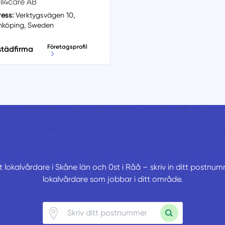
ll4care AB
ess:
Verktygsvägen 10,
nköping, Sweden
Företagsprofil
 städfirma
t lokalvårdare i Skåne län och 0st i Råå – skriv in ditt postnu
lokalvårdare som jobbar i ditt område.