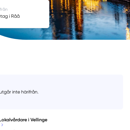
 från
tag i Råå
tgår inte härifrån.
Lokalvårdare i Vellinge