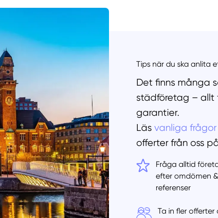
Manue
Tips när du ska anlita 
Det finns många sa
städföretag – allt
garantier.
Läs
vanliga frågor
offerter från oss p
Fråga alltid före
efter omdömen 
referenser
Ta in fler offert