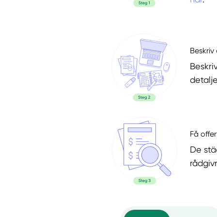
Beskriv 
Beskri
detalje
Få offer
De stä
rådgiv