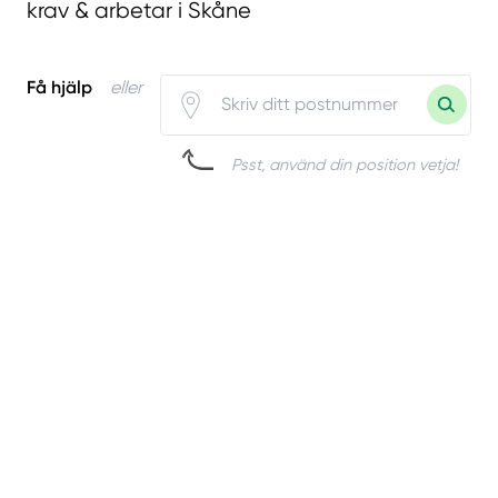
krav & arbetar i Skåne
Få hjälp
eller
Psst, använd din position vetja!