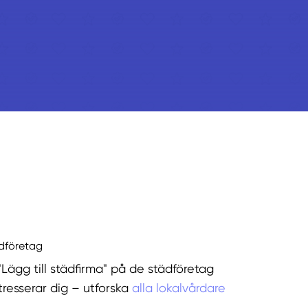
ädföretag
"Lägg till städfirma" på de städföretag
tresserar dig – utforska
alla lokalvårdare