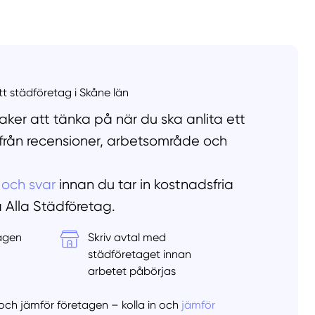
llt
Få hjälp
Välj tillvägagångssätt
ett städföretag i Skåne län
ker att tänka på när du ska anlita ett
 från recensioner, arbetsområde och
 och svar
innan du tar in kostnadsfria
å Alla Städföretag.
tagen
Skriv avtal med
&
städföretaget innan
arbetet påbörjas
er och jämför företagen – kolla in och
jämför