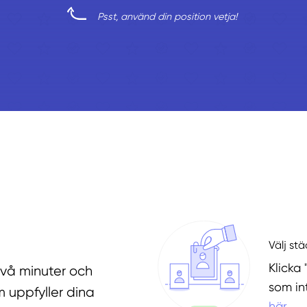
Psst, använd din position vetja!
Välj st
Klicka 
två minuter och
som in
 uppfyller dina
här
.