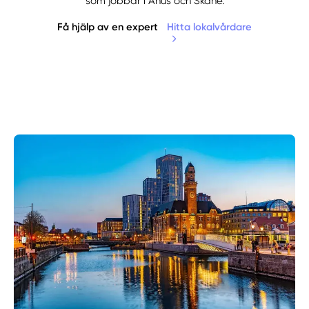
som jobbar i Åhus och Skåne.
Få hjälp av en expert
Hitta lokalvårdare
Manuellt
Få hjälp
Välj tillvägagångssätt