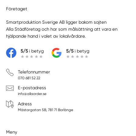
Företaget
Smartproduktion Sverige AB ligger bakom sajten
Alla Städföretag
och har som målsättning att vara en
hjälpande hand i valet av lokalvårdare.
5/5
i betyg
5/5
i betyg
Telefonnummer
070 681 52 22
E-postadress
info@allaorder.se
Adress
Mästargatan 5B, 781 71 Borlänge
Meny