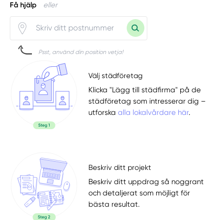
Få hjälp
eller
Psst, använd din position vetja!
Välj städföretag
Klicka "Lägg till städfirma" på de
städföretag som intresserar dig –
utforska
alla lokalvårdare här
.
Beskriv ditt projekt
Beskriv ditt uppdrag så noggrant
och detaljerat som möjligt för
bästa resultat.