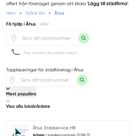
offert från företaget genom att klicka
'Lägg till städfirma'
.
Hem
»
Skåne län
»
Åhus
Få hjälp i Åhus
eller
Psst, använd din position vetja!
Topplaceringar för städföretag i Åhus
Mest populära
Visa alla lokalvårdare
Åhus Städservice HB
Adress:
Linjeskeppsvägen 15296 37