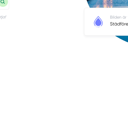
tja!
Bilden är
Städföre