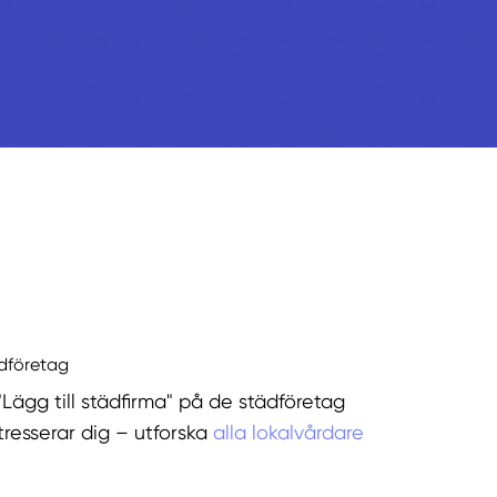
ädföretag
"Lägg till städfirma" på de städföretag
tresserar dig – utforska
alla lokalvårdare