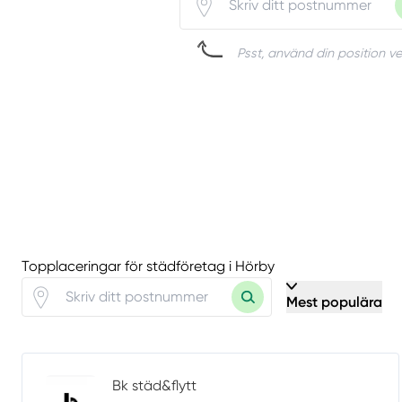
Psst, använd din position ve
Topplaceringar för städföretag i Hörby
Mest populära
Bk städ&flytt