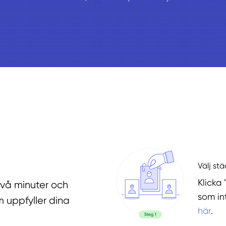
Välj st
Klicka 
två minuter och
som in
 uppfyller dina
här
.