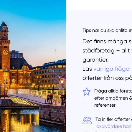
Manue
Tips när du ska anlita 
Det finns många sa
städföretag – allt
garantier.
Läs
vanliga frågor
offerter från oss p
Fråga alltid före
efter omdömen 
referenser
Ta in fler offert
lokalvårdare här!