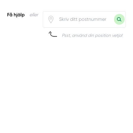
Få hjälp
eller
Psst, använd din position vetja!