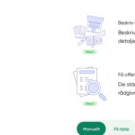
Beskriv 
Beskri
detalje
Få offer
De stä
rådgiv