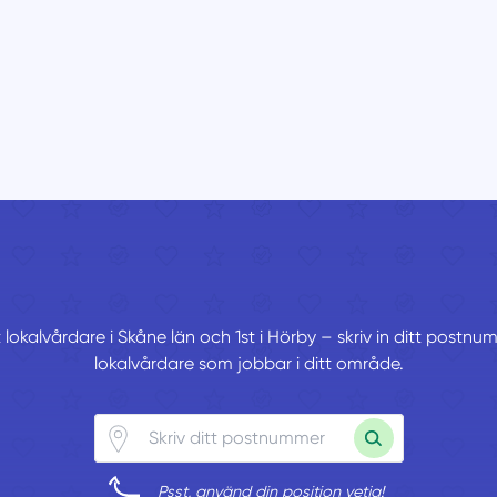
 lokalvårdare i Skåne län och 1st i Hörby – skriv in ditt postn
lokalvårdare som jobbar i ditt område.
Psst, använd din position vetja!