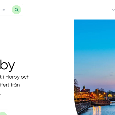
rby
t i Hörby och
fert från
.