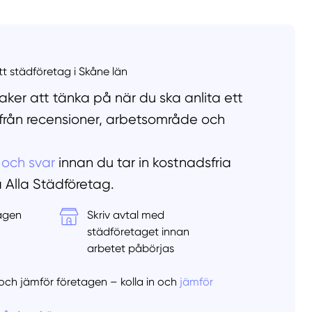
llt
Få hjälp
Välj tillvägagångssätt
ett städföretag i Skåne län
ker att tänka på när du ska anlita ett
 från recensioner, arbetsområde och
 och svar
innan du tar in kostnadsfria
å Alla Städföretag.
tagen
Skriv avtal med
&
städföretaget innan
arbetet påbörjas
er och jämför företagen – kolla in och
jämför