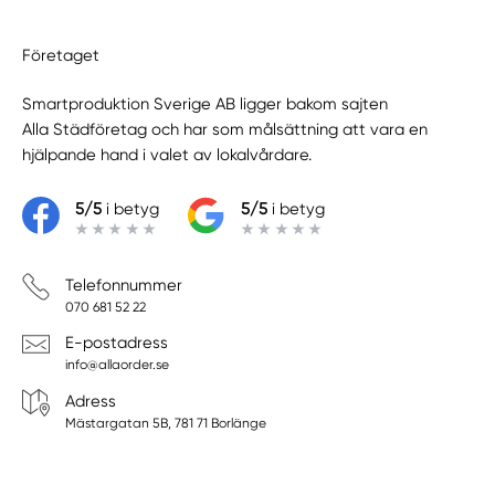
Företaget
Smartproduktion Sverige AB ligger bakom sajten
Alla Städföretag
och har som målsättning att vara en
hjälpande hand i valet av lokalvårdare.
5/5
i betyg
5/5
i betyg
Telefonnummer
070 681 52 22
E-postadress
info@allaorder.se
Adress
Mästargatan 5B, 781 71 Borlänge