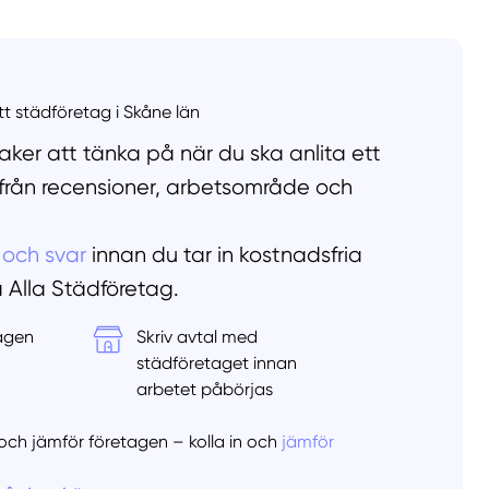
llt
Få hjälp
Välj tillvägagångssätt
ett städföretag i Skåne län
ker att tänka på när du ska anlita ett
 från recensioner, arbetsområde och
 och svar
innan du tar in kostnadsfria
å Alla Städföretag.
tagen
Skriv avtal med
&
städföretaget innan
arbetet påbörjas
er och jämför företagen – kolla in och
jämför