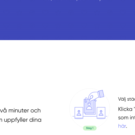
Välj st
Klicka 
två minuter och
som in
 uppfyller dina
här
.