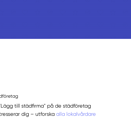
ädföretag
"Lägg till städfirma" på de städföretag
tresserar dig – utforska
alla lokalvårdare