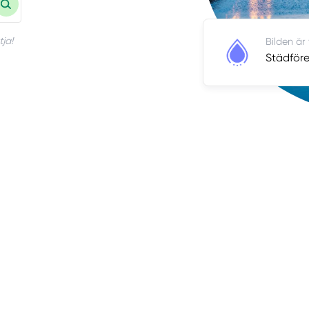
ja!
Bilden är
Städföre