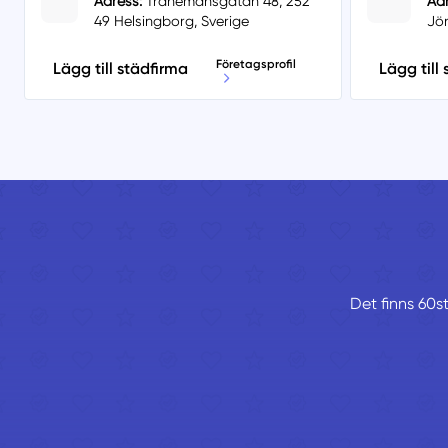
Adress:
Tranemansgatan 48, 252
Adr
49 Helsingborg, Sverige
Jö
Företagsprofil
Lägg till städfirma
Lägg till
Det finns 60st