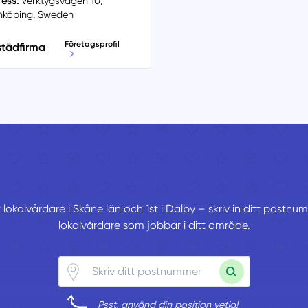
ess:
Verktygsvägen 10,
nköping, Sweden
Företagsprofil
 städfirma
 lokalvårdare i Skåne län och 1st i Dalby – skriv in ditt postnu
lokalvårdare som jobbar i ditt område.
Psst, använd din position vetja!