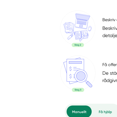
Beskriv 
Beskri
detalje
Få offer
De stä
rådgiv