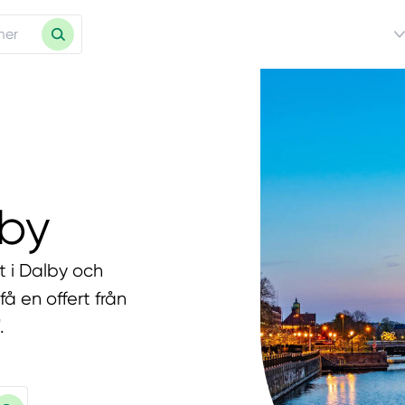
lby
t i Dalby och
å en offert från
.