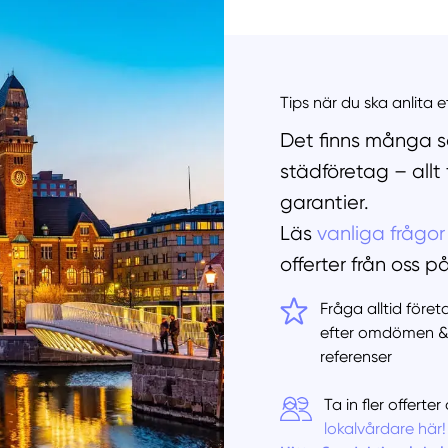
Manue
Tips när du ska anlita 
Det finns många sa
städföretag – allt
garantier.
Läs
vanliga frågor
offerter från oss p
Fråga alltid före
efter omdömen 
referenser
Ta in fler offert
lokalvårdare här!