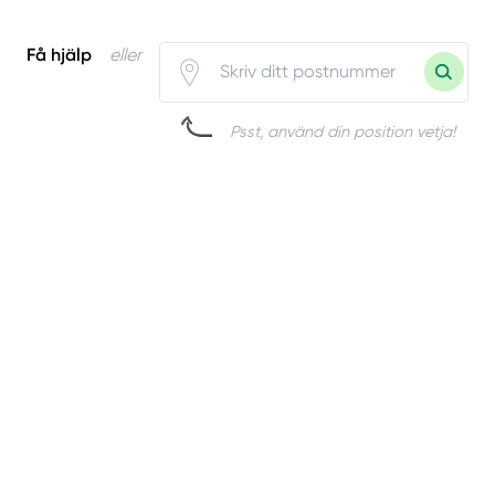
Få hjälp
eller
Psst, använd din position vetja!