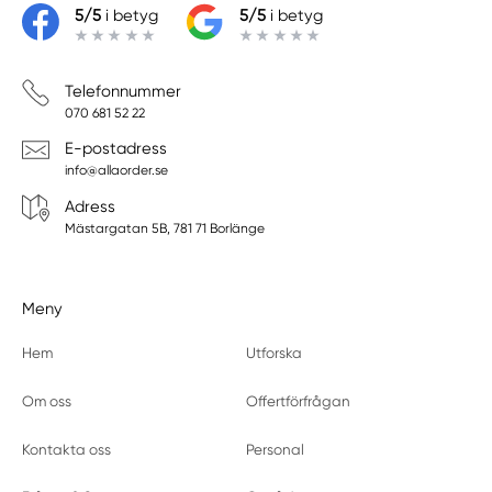
5/5
i betyg
5/5
i betyg
Telefonnummer
070 681 52 22
E-postadress
info@allaorder.se
Adress
Mästargatan 5B, 781 71 Borlänge
Meny
Hem
Utforska
Om oss
Offertförfrågan
Kontakta oss
Personal