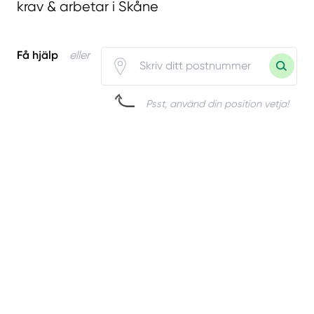
krav & arbetar i Skåne
Få hjälp
eller
Psst, använd din position vetja!