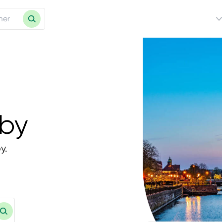
eby
y.