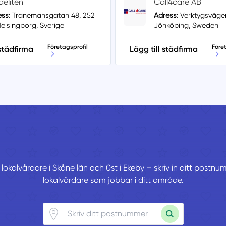
deliten
Call4care AB
ss:
Tranemansgatan 48, 252
Adress:
Verktygsvägen
elsingborg, Sverige
Jönköping, Sweden
Företagsprofil
Före
 städfirma
Lägg till städfirma
 lokalvårdare i Skåne län och 0st i Ekeby – skriv in ditt postn
lokalvårdare som jobbar i ditt område.