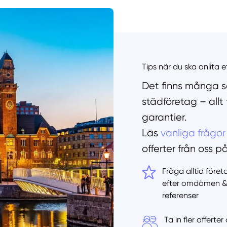
Manue
Tips när du ska anlita 
Det finns många sa
städföretag – allt
garantier.
Läs
vanliga frågor
offerter från oss p
Fråga alltid före
efter omdömen 
referenser
Ta in fler offert