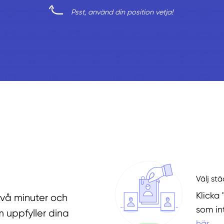
Psst, använd din position vetja!
Välj st
Klicka 
två minuter och
som in
 uppfyller dina
här
.