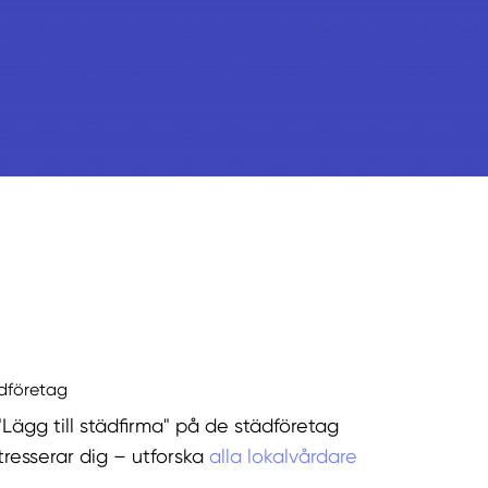
ädföretag
"Lägg till städfirma" på de städföretag
tresserar dig – utforska
alla lokalvårdare