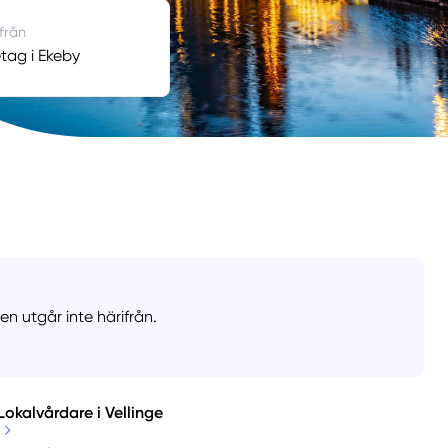
 från
tag i Ekeby
n utgår inte härifrån.
Lokalvårdare i Vellinge