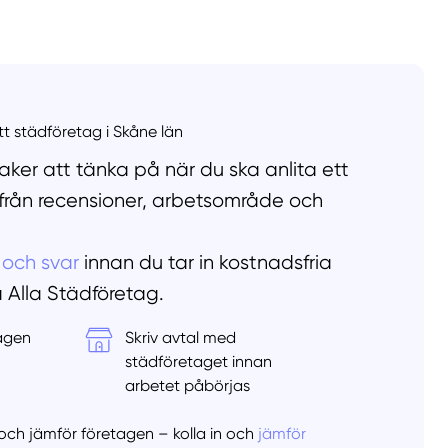
llt
Få hjälp
Välj tillvägagångssätt
ett städföretag i Skåne län
ker att tänka på när du ska anlita ett
 från recensioner, arbetsområde och
 och svar
innan du tar in kostnadsfria
å Alla Städföretag.
tagen
Skriv avtal med
&
städföretaget innan
arbetet påbörjas
er och jämför företagen – kolla in och
jämför