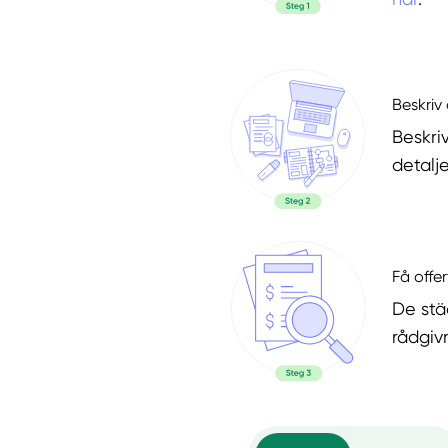
Beskriv 
Beskri
detalje
Få offer
De stä
rådgiv