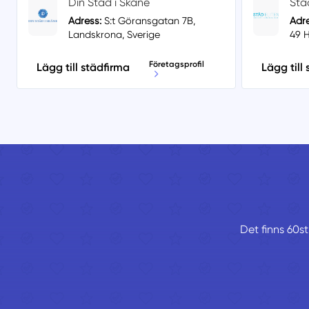
Din Städ i Skåne
Stä
Adress:
S:t Göransgatan 7B,
Adre
Landskrona, Sverige
49 H
Företagsprofil
Lägg till städfirma
Lägg till
Det finns 60st