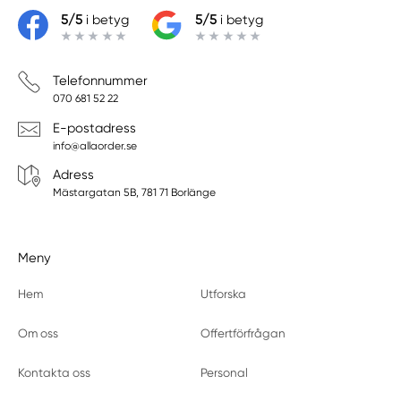
5/5
i betyg
5/5
i betyg
Telefonnummer
070 681 52 22
E-postadress
info@allaorder.se
Adress
Mästargatan 5B, 781 71 Borlänge
Meny
Hem
Utforska
Om oss
Offertförfrågan
Kontakta oss
Personal