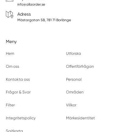
info@allaorder.se
Adress
Mästargatan 5B, 781 71 Borlänge
Meny
Hem
Utforska
Om oss
Offertförfrågan
Kontakta oss
Personal
Frågor & Svar
Områden
Filter
Villkor
Integritetspolicy
Märkesidentitet
Sajtkarta