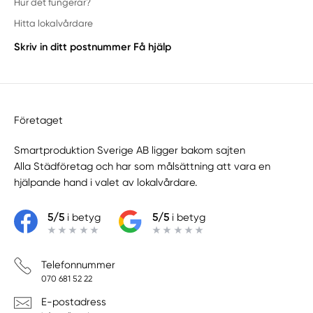
Hur det fungerar?
Hitta lokalvårdare
Skriv in ditt postnummer
Få hjälp
Företaget
Smartproduktion Sverige AB ligger bakom sajten
Alla Städföretag
och har som målsättning att vara en
hjälpande hand i valet av lokalvårdare.
5/5
i betyg
5/5
i betyg
Telefonnummer
070 681 52 22
E-postadress