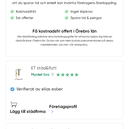
att du sparar tid och enkelt kan invänta företagens återkoppling.
Kostnadsfritt
Inget köpkrav
5st offerter
Spara tid & pengar
Få kostnadsfri offert i Örebro län
Alla Städföretag
behöver dina kontaktuppgifter för att kunna hjälpa dig hitta en
lokalvårdare i Örebro län. Du kan när som helst avsluta prenumerationen på dessa
meddelanden. Läs mer i vår
datapolicy.
.
ET städ&flytt
Mycket bra
(1)
Verifierat av elias esber
Företagsprofil
Lägg till städfirma