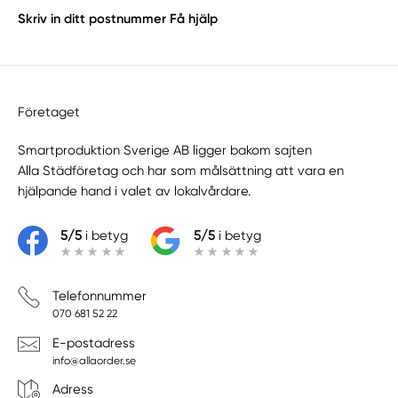
Skriv in ditt postnummer
Få hjälp
Företaget
Smartproduktion Sverige AB ligger bakom sajten
Alla Städföretag
och har som målsättning att vara en
hjälpande hand i valet av lokalvårdare.
5/5
i betyg
5/5
i betyg
Telefonnummer
070 681 52 22
E-postadress
info@allaorder.se
Adress