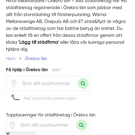
Hitta lokalvårdare i Örebro län – Alla Städföretag har 9st
städföretag registrerade i Örebro län som jobbar med
allt från storstädning till fönsterputsning. Wärna
Mellansverige AB, Öreputs AB och ET städ&flytt är några
av de städföretag som har bättre betyg än snittet. Du
kan enkelt få en offert från dessa städfirmor genom att
klicka
'Lägg till städfirma'
eller låta vår kunniga personal
hjälpa dig.
Hem
»
Örebro län
Få hjälp i Örebro län
eller
Psst, använd din position vetja!
Topplaceringar för städföretag i Örebro län