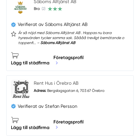
Säboms Alltjänst AB
Bra
(2)
Verifierat av Säboms Alltjänst AB
Är så nöjd med Säboms Alltjänst AB . Hoppas nu bara
hyresvärden tycker samma sak. Såååå trevligt bemötande o
toppenfi... –
Säboms Alltjänst AB
Företagsprofil
Lägg till städfirma
Rent Hus i Örebro AB
Adress:
Bergslagsgatan 6, 703 67 Örebro
Verifierat av Stefan Persson
Företagsprofil
Lägg till städfirma