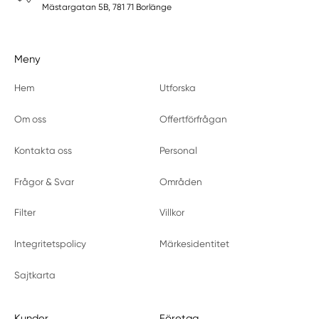
Mästargatan 5B, 781 71 Borlänge
Meny
Hem
Utforska
Om oss
Offertförfrågan
Kontakta oss
Personal
Frågor & Svar
Områden
Filter
Villkor
Integritetspolicy
Märkesidentitet
Sajtkarta
Kunder
Företag