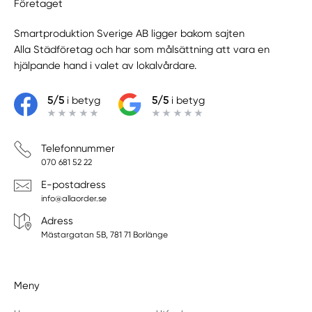
Företaget
Smartproduktion Sverige AB ligger bakom sajten
Alla Städföretag
och har som målsättning att vara en
hjälpande hand i valet av lokalvårdare.
5/5
i betyg
5/5
i betyg
Telefonnummer
070 681 52 22
E-postadress
info@allaorder.se
Adress
Mästargatan 5B, 781 71 Borlänge
Meny