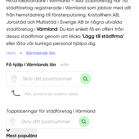
Hitta lokalvårdare i Värmland – Alla Städföretag har 7st
städföretag registrerade i Värmland som jobbar med allt
från hemstädning till fönsterputsning. Kristallhem AB,
Jorostäd och Multistäd i Sverige AB är några utvalda
städföretag i
Värmland
. Du kan enkelt få en offert från
dessa städfirmor genom att klicka
'Lägg till städfirma'
eller låta vår kunniga personal hjälpa dig.
Hem
»
Värmlands län
Få hjälp i Värmlands län
eller
Psst, använd din position vetja!
Topplaceringar för städföretag i Värmland
Mest populära