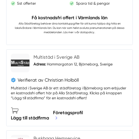
5st offerter
Spara tid & pengar
Få kostnadsfri offert i Värmlands län
Alla Städföretag
behöver dina kontaktuppgifter för att kunna hjälpa dig hitta en
lokalvårdare i Värmlands län. Du kan när som helst avsluta prenumerationen på dessa
meddelanden. Läs mer i vår
datapolicy.
.
Multistäd i Sverige AB
Adress:
Hammargatan 12, Björneborg, Sverige
Verifierat av Christian Holböll
Multistäd i Sverige AB är ett städföretag i Björneborg som erbjuder
en kostnadsfri offert här på Alla Städföretag. Klicka på knappen
“Lägg till städfirma” för en kostnadsfri offert!
Företagsprofil
Lägg till städfirma
Buskhaga Hemservice