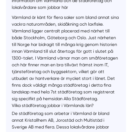
Information om Värmland och de städföretag och
lokalvårdare som jobbar här
Värmland är känt för flera saker som bland annat sina
vackra naturområden, skidåkning och laxfiske.
Värmland ligger centralt placerad med närhet till
både Stockholm, Göteborg och Oslo. Just närheten
till Norge har bidragit till många krig genom historien
innan Värmland till slut återtogs för gott i slutet på
1300-talet. I Värmland värnar man om småföretagen
och här finner man en bra tillväxt främst inom IT,
tjänsteföretag och byggsektorn, vilket gör att
utbudet av hantverkare är mycket stort i länet. Det
finns dock väldigt många städföretag i detta fina
landskap med hela 7st städföretag som registrerat
sig specifikt på hemsidan Alla Städföretag.
Vilka städföretag jobbar i Värmlands län?
De städföretag som arbetar i Värmland är bland
annat Kristallhem AB, Jorostäd och Multistäd i
Sverige AB med flera. Dessa lokalvårdare jobbar