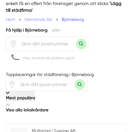
enkelt få en offert från företaget genom att klicka
'Lägg
till städfirma'
.
Hem
»
Värmlands län
»
Björneborg
Få hjälp i Björneborg
eller
Psst, använd din position vetja!
Topplaceringar för städföretag i Björneborg
Mest populära
Visa alla lokalvårdare
Multistäd i Sverige AB