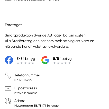
Företaget
Smartproduktion Sverige AB ligger bakom sajten
Alla Städföretag
och har som målsättning att vara en
hjälpande hand i valet av lokalvårdare.
5/5
i betyg
5/5
i betyg
Telefonnummer
070 681 52 22
E-postadress
info@allaorder.se
Adress
Mästargatan 5B, 781 71 Borlänge