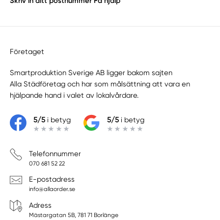
Skriv in ditt postnummer
Få hjälp
Företaget
Smartproduktion Sverige AB ligger bakom sajten
Alla Städföretag
och har som målsättning att vara en
hjälpande hand i valet av lokalvårdare.
5/5
i betyg
5/5
i betyg
Telefonnummer
070 681 52 22
E-postadress
info@allaorder.se
Adress
Mästargatan 5B, 781 71 Borlänge