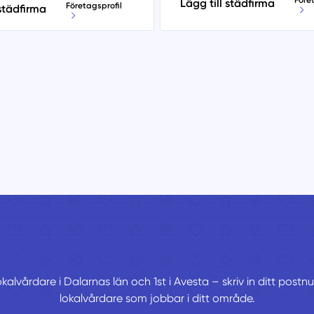
Före
Lägg till städfirma
Företagsprofil
 städfirma
okalvårdare i Dalarnas län och 1st i Avesta – skriv in ditt post
lokalvårdare som jobbar i ditt område.