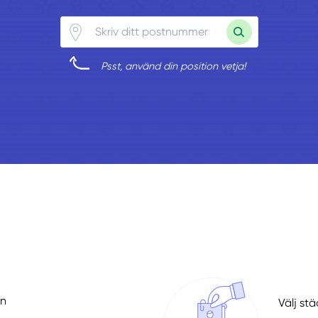
Psst, använd din position vetja!
än
Välj st