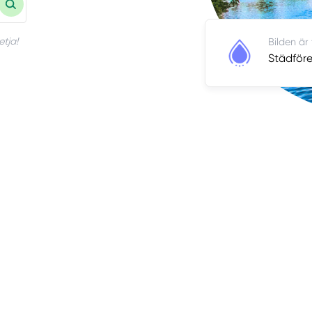
etja!
Bilden är
Städföre