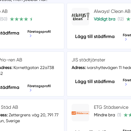
e AB
Always! Clean AB
(50)
Väldigt bra
(12)
Företagsprofil
 städfirma
Före
Lägg till städfirma
Prio-ren AB
JIS städtjänster
Adress:
Kornettgatan 22a738
Adress:
ivarshyttevägen 11 he
32
Före
Lägg till städfirma
Företagsprofil
 städfirma
 Städ AB
ETG Städservice
ess:
Zettergrens väg 20, 791 77
Mindre bra
(1)
un, Sverige