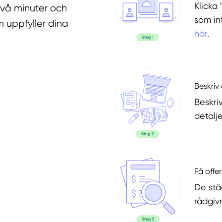
Klicka 
två minuter och
som in
 uppfyller dina
här
.
Beskriv 
Beskri
detalje
Få offer
De stä
rådgiv