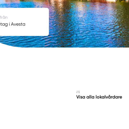
 från
tag i Avesta
Visa alla lokalvårdare