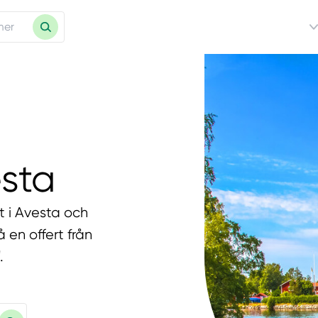
esta
t i Avesta och
 en offert från
.