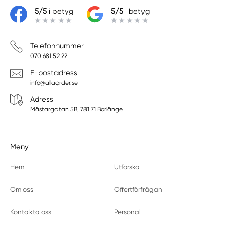
5/5
i betyg
5/5
i betyg
Telefonnummer
070 681 52 22
E-postadress
info@allaorder.se
Adress
Mästargatan 5B, 781 71 Borlänge
Meny
Hem
Utforska
Om oss
Offertförfrågan
Kontakta oss
Personal