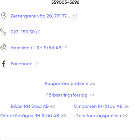
Tällberg
559003-5696
Våmhus
Zettergrens väg 20, 791 77 ...
Vansbro
Venjan
023-150 50
Vikmanshyttan
Hemsida till RH Städ AB
Facebook
Rapportera problem
Förbättringsförslag
Bilder RH Städ AB
Omdömen RH Städ AB
Offertförfrågan RH Städ AB
Dela företagsprofilen