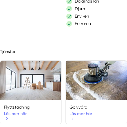
Dalarnas län
Djura
Enviken
Folkärna
Gagnef
Grängesberg
Gustafs
Tjänster
Hedemora
Idkerberget
Idre
Insjön
Krylbo
Långshyttan
Leksand
Lima
Flyttstädning
Golvvård
Linghed
Läs mer här
Läs mer här
Ludvika