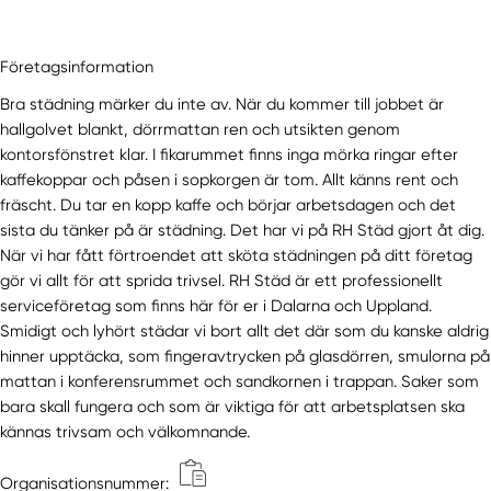
Malung
Malungsfors
Mockfjärd
Företagsinformation
Mora
Bra städning märker du inte av. När du kommer till jobbet är
Nusnäs
hallgolvet blankt, dörrmattan ren och utsikten genom
Nyhammar
kontorsfönstret klar. I fikarummet finns inga mörka ringar efter
Orsa
kaffekoppar och påsen i sopkorgen är tom. Allt känns rent och
fräscht. Du tar en kopp kaffe och börjar arbetsdagen och det
Rättvik
sista du tänker på är städning. Det har vi på RH Städ gjort åt dig.
Sågmyra
När vi har fått förtroendet att sköta städningen på ditt företag
Sälen
gör vi allt för att sprida trivsel. RH Städ är ett professionellt
Särna
serviceföretag som finns här för er i Dalarna och Uppland.
Säter
Smidigt och lyhört städar vi bort allt det där som du kanske aldrig
Sifferbo
hinner upptäcka, som fingeravtrycken på glasdörren, smulorna på
Siljansnäs
mattan i konferensrummet och sandkornen i trappan. Saker som
bara skall fungera och som är viktiga för att arbetsplatsen ska
Smedjebacken
kännas trivsam och välkomnande.
Söderbärke
Svärdsjö
Organisationsnummer: