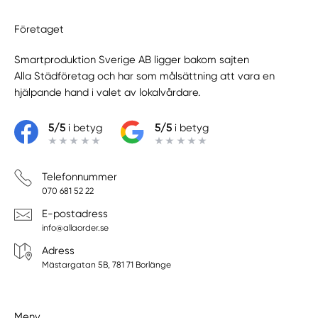
Företaget
Smartproduktion Sverige AB ligger bakom sajten
Alla Städföretag
och har som målsättning att vara en
hjälpande hand i valet av lokalvårdare.
5/5
i betyg
5/5
i betyg
Telefonnummer
070 681 52 22
E-postadress
info@allaorder.se
Adress
Mästargatan 5B, 781 71 Borlänge
Meny