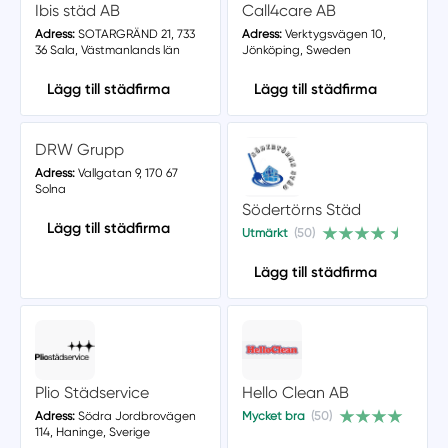
Ibis städ AB
Call4care AB
Adress:
SOTARGRÄND 21, 733
Adress:
Verktygsvägen 10,
36 Sala, Västmanlands län
Jönköping, Sweden
Lägg till städfirma
Lägg till städfirma
DRW Grupp
Adress:
Vallgatan 9, 170 67
Solna
Södertörns Städ
Lägg till städfirma
Utmärkt
(50)
Lägg till städfirma
Plio Städservice
Hello Clean AB
Adress:
Södra Jordbrovägen
Mycket bra
(50)
114, Haninge, Sverige