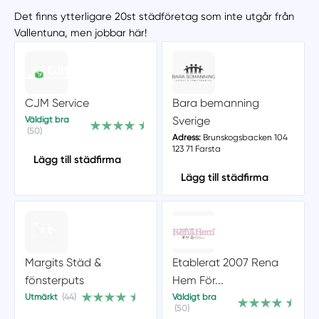
Det finns ytterligare 20st städföretag som inte utgår från
Vallentuna, men jobbar här!
CJM Service
Bara bemanning
Sverige
Väldigt bra
(50)
Adress:
Brunskogsbacken 104
123 71 Farsta
Lägg till städfirma
Lägg till städfirma
Margits Städ &
Etablerat 2007 Rena
fönsterputs
Hem För...
Utmärkt
(44)
Väldigt bra
(50)