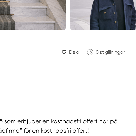
Dela
0
st gillningar
ö som erbjuder en kostnadsfri offert här på
dfirma” för en kostnadsfri offert!