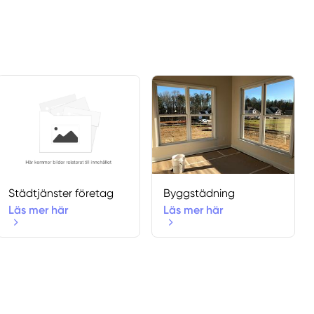
Djursholm
Drottningholm
Edsbro
Ekerö
Enebyberg
Enhörna
Enskede
Enskededalen
Färentuna
Farsta
Städtjänster företag
Byggstädning
Furusund
Läs mer här
Läs mer här
Grödinge
Gustavsberg
Hägersten
Hallstavik
Handen