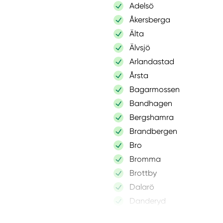
Adelsö
Åkersberga
Älta
Älvsjö
Arlandastad
Årsta
Bagarmossen
Bandhagen
Bergshamra
Brandbergen
Bro
Bromma
Brottby
Dalarö
Danderyd
Djurhamn