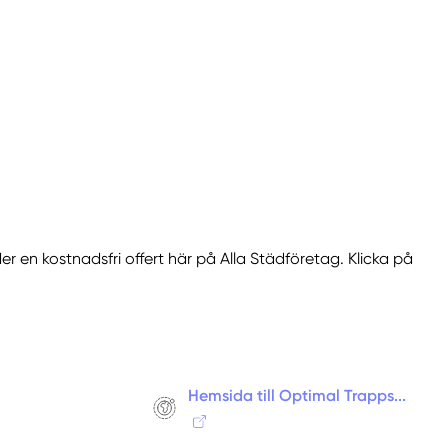
Haninge
Hässelby
Högdalen
Hölö
Huddinge
Ingarö
Ingaröstrand
Järfälla
Järna
r en kostnadsfri offert här på Alla Städföretag. Klicka på
Johanneshov
Jordbro
Kista
Kungens Kurva
Kungsängen
Hemsida till Optimal Trapps...
Lidingö
Ljusterö