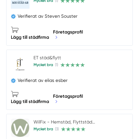
Mycket bra
(1)
Verifierat av Steven Souster
Företagsprofil
Lägg till städfirma
ET städ&flytt
Mycket bra
(1)
Verifierat av elias esber
Företagsprofil
Lägg till städfirma
WilFix - Hemstäd, Flyttstäd...
Mycket bra
(3)