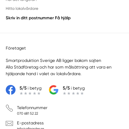
Hitta lokalvårdare
Skriv in ditt postnummer
Få hjälp
Företaget
Smartproduktion Sverige AB ligger bakom sajten
Alla Städföretag
och har som målsättning att vara en
hjälpande hand i valet av lokalvårdare.
5/5
i betyg
5/5
i betyg
Telefonnummer
070 681 52 22
E-postadress
info@allaorder.se