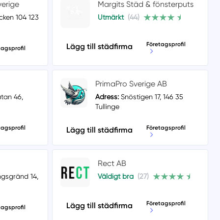
erige
Margits Städ & fönsterputs
ken 104 123
Utmärkt
(44)
Företagsprofil
Lägg till städfirma
tagsprofil
PrimaPro Sverige AB
tan 46,
Adress:
Snöstigen 17, 146 35
Tullinge
tagsprofil
Företagsprofil
Lägg till städfirma
Rect AB
ngsgränd 14,
Väldigt bra
(27)
Företagsprofil
Lägg till städfirma
tagsprofil