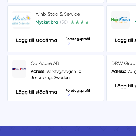
Alinix Städ & Service
Mycket bra
(50)
Företagsprofil
Lägg till städfirma
Lägg till
Call4care AB
DRW Grup
Adress:
Verktygsvägen 10,
Adress:
Vallg
Jönköping, Sweden
Lägg till
Företagsprofil
Lägg till städfirma