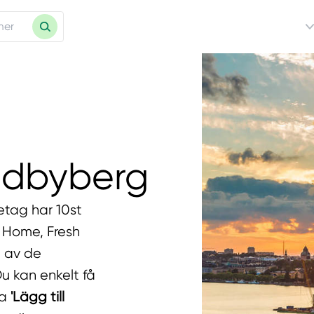
ndbyberg
etag har 10st
h Home, Fresh
 av de
u kan enkelt få
ka
'Lägg till