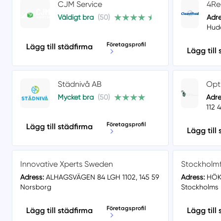
CJM Service
4Re
Väldigt bra
(50)
Adre
Hudd
Företagsprofil
Lägg till städfirma
Lägg till
Städnivå AB
Opt
Mycket bra
(50)
Adre
112 
Företagsprofil
Lägg till städfirma
Lägg till
Innovative Xperts Sweden
Stockholmf
Adress:
ALHAGSVÄGEN 84 LGH 1102, 145 59
Adress:
HÖKV
Norsborg
Stockholms 
Företagsprofil
Lägg till städfirma
Lägg till