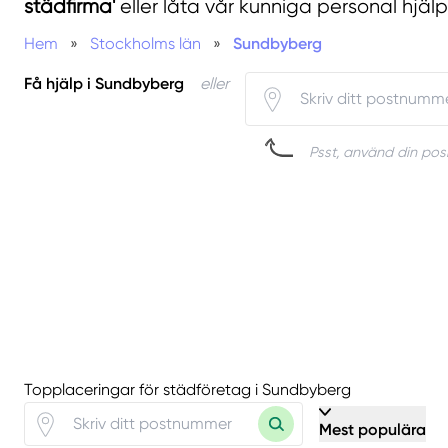
städfirma'
eller låta vår kunniga personal hjälp
Hem
»
Stockholms län
»
Sundbyberg
Få hjälp i Sundbyberg
eller
Psst, använd din posi
Topplaceringar för städföretag i Sundbyberg
Mest populära