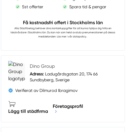
5st offerter
Spara tid & pengar
Få kostnadsfri offert i Stockholms län
Alla Städföretag
behöver dina kontaktuppgifter för att kunna hjälpa dig hitta en
lokalvårdare i Stockholms län. Du kan när som helst avsluta prenumerationen på dessa
meddelanden. Läs mer i vår
datapolicy.
.
Dino Group
Adress:
Ladugårdsgatan 20, 174 66
Sundbyberg, Sverige
Verifierat av Dilmurod Ibragimov
Företagsprofil
Lägg till städfirma