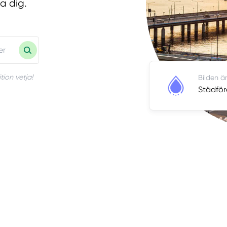
a dig.
tion vetja!
Bilden är
Städför