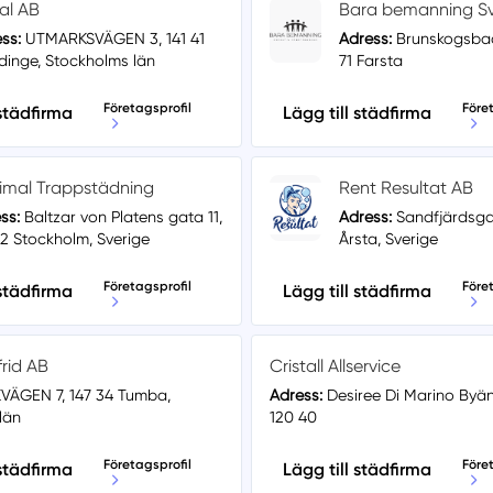
al AB
Bara bemanning Sv
ss:
UTMARKSVÄGEN 3, 141 41
Adress:
Brunskogsbac
inge, Stockholms län
71 Farsta
Företagsprofil
Före
 städfirma
Lägg till städfirma
imal Trappstädning
Rent Resultat AB
ss:
Baltzar von Platens gata 11,
Adress:
Sandfjärdsga
42 Stockholm, Sverige
Årsta, Sverige
Företagsprofil
Före
 städfirma
Lägg till städfirma
rid AB
Cristall Allservice
ÄGEN 7, 147 34 Tumba,
Adress:
Desiree Di Marino Byä
län
120 40
Företagsprofil
Före
 städfirma
Lägg till städfirma