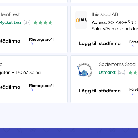
HemFresh
Ibis städ AB
Mycket bra
(37)
Adress:
SOTARGRÄND 21
Sala, Västmanlands lä
Företagsprofil
 städfirma
Före
Lägg till städfirma
p
Södertörns Städ
atan 9, 170 67 Solna
Utmärkt
(50)
Företagsprofil
 städfirma
Före
Lägg till städfirma