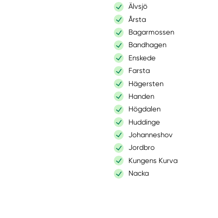
Älvsjö
Årsta
Bagarmossen
Bandhagen
Enskede
Farsta
Hägersten
Handen
Högdalen
Huddinge
Johanneshov
Jordbro
Kungens Kurva
Nacka
Norsborg
Rönninge
Segeltorp