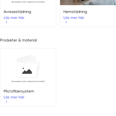
Lidingö
Ösmo
Avresestädning
Hemstädning
Saltsjöbaden
Läs mer här
Läs mer här
Skå
Sundbyberg
Vallentuna
Produkter & material
Microfibersystem
Läs mer här