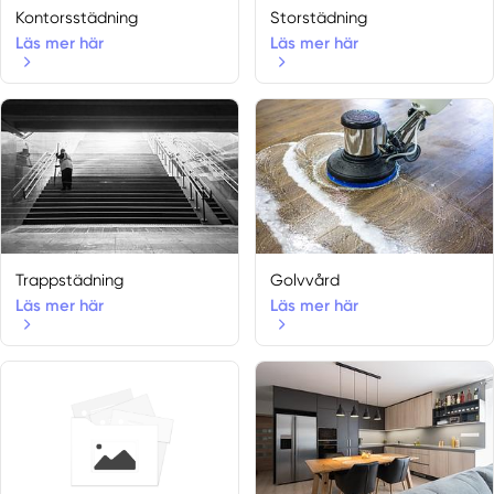
Ekerö
Kontorsstädning
Storstädning
Läs mer här
Läs mer här
Nynäshamn
Nykvarn
Norrmalm
Östermalm
Saltsjö-boo
Spånga
Vällingby
Djursholm
Hässelby
Trappstädning
Golvvård
Stenhamra
Läs mer här
Läs mer här
Solna
Vendelsö
Danderyd
Drottningholm
Kista
Nacka Strand