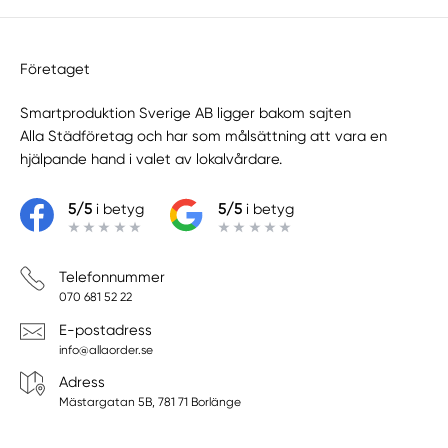
Företaget
Smartproduktion Sverige AB ligger bakom sajten
Alla Städföretag
och har som målsättning att vara en
hjälpande hand i valet av lokalvårdare.
5/5
i betyg
5/5
i betyg
Telefonnummer
070 681 52 22
E-postadress
info@allaorder.se
Adress
Mästargatan 5B, 781 71 Borlänge