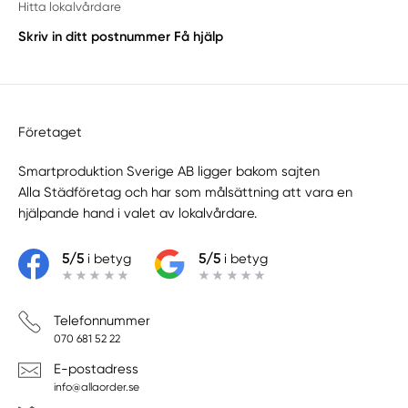
Hitta lokalvårdare
Skriv in ditt postnummer
Få hjälp
Företaget
Smartproduktion Sverige AB ligger bakom sajten
Alla Städföretag
och har som målsättning att vara en
hjälpande hand i valet av lokalvårdare.
5/5
i betyg
5/5
i betyg
Telefonnummer
070 681 52 22
E-postadress
info@allaorder.se