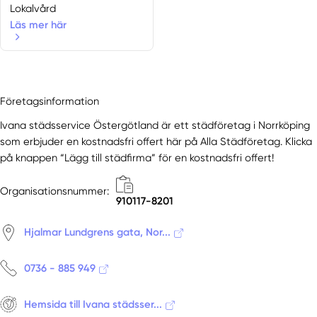
Gnesta
Lokalvård
Hälleforsnäs
Läs mer här
Jönåker
Julita
Katrineholm
Katrineholms station
Företagsinformation
Kvicksund
Ivana städsservice Östergötland är ett städföretag i Norrköping
Malmköping
som erbjuder en kostnadsfri offert här på Alla Städföretag. Klicka
Mariefred
på knappen “Lägg till städfirma” för en kostnadsfri offert!
Nävekvarn
Nyköping
Organisationsnummer:
910117-8201
Oxelösund
Sparreholm
Hjalmar Lundgrens gata, Nor...
Stallarholmen
Stigtomta
0736 - 885 949
Stjärnhov
Strängnäs
Hemsida till Ivana städsser...