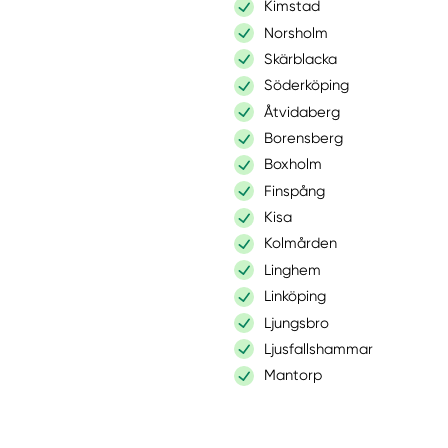
Kimstad
Norsholm
Skärblacka
Söderköping
Åtvidaberg
Borensberg
Boxholm
Finspång
Kisa
Kolmården
Linghem
Linköping
Ljungsbro
Ljusfallshammar
Mantorp
Mjölby
Motala