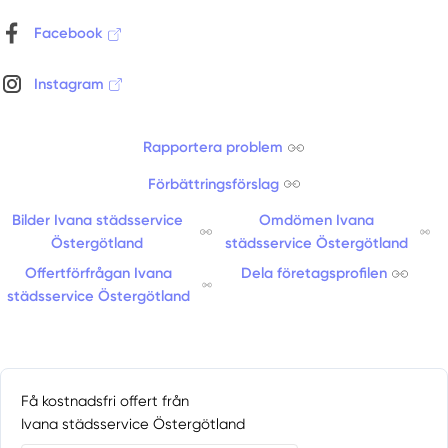
Torshälla
Trosa
Facebook
Tystberga
Vagnhärad
Instagram
Valla
Vingåker
Rapportera problem
Förbättringsförslag
Bilder Ivana städsservice
Omdömen Ivana
Östergötland
städsservice Östergötland
Offertförfrågan Ivana
Dela företagsprofilen
städsservice Östergötland
Få kostnadsfri offert från
Ivana städsservice Östergötland