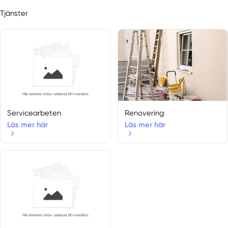
Nykil
Tjänster
Ödeshög
Östergötlands län
Rimforsa
Skänninge
Väderstad
Vadstena
Valdemarsvik
Vikbolandet
Servicearbeten
Renovering
Vikingstad
Läs mer här
Läs mer här
Vreta Kloster
Ydre
Södermanlands län
Åkers Styckebruk
Björnlunda
Eskilstuna
Flen