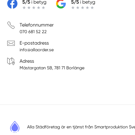
5/5
i betyg
5/5
i betyg
Telefonnummer
070 681 52 22
E-postadress
info@allaorder.se
Adress
Mästargatan 5B, 781 71 Borlänge
Alla Städföretag är en tjänst från
Smartproduktion Sv