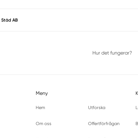
 Städ AB
Hur det fungerar?
Meny
Hem
Utforska
L
Om oss
Offertförfrågan
B