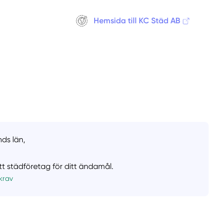
Hemsida till KC Städ AB
nds län,
ätt städföretag för ditt ändamål.
krav