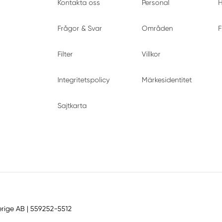
Kontakta oss
Personal
H
Frågor & Svar
Områden
F
Filter
Villkor
Integritetspolicy
Märkesidentitet
Sajtkarta
erige AB
| 559252-5512