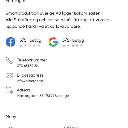
Företaget
Smartproduktion Sverige AB ligger bakom sajten
Alla Städföretag
och har som målsättning att vara en
hjälpande hand i valet av lokalvårdare.
5/5
i betyg
5/5
i betyg
Telefonnummer
070 681 52 22
E-postadress
info@allaorder.se
Adress
Mästargatan 5B, 781 71 Borlänge
Meny