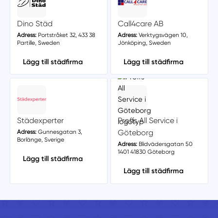
Dino Städ
Call4care AB
Adress:
Portstråket 32, 433 38
Adress:
Verktygsvägen 10,
Partille, Sweden
Jönköping, Sweden
Lägg till städfirma
Lägg till städfirma
Städexperter
Proffs All Service i
Göteborg
Adress:
Gunnesgatan 3,
Borlänge, Sverige
Adress:
Blidvädersgatan 50
1401 41830 Göteborg
Lägg till städfirma
Lägg till städfirma