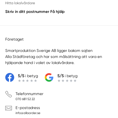
Hitta lokalvårdare
Skriv in ditt postnummer
Få hjälp
Företaget
Smartproduktion Sverige AB ligger bakom sajten
Alla Städföretag
och har som målsättning att vara en
hjälpande hand i valet av lokalvårdare.
5/5
i betyg
5/5
i betyg
Telefonnummer
070 681 52 22
E-postadress
info@allaorder.se