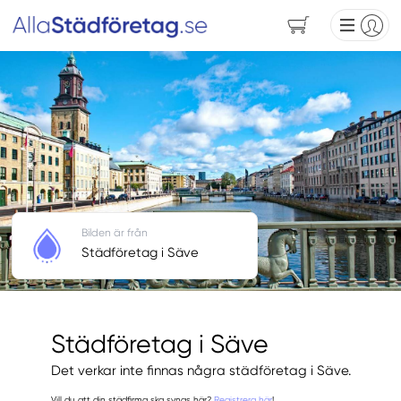
Bilden är från
Städföretag i Säve
Städföretag i Säve
Det verkar inte finnas några städföretag i Säve.
Vill du att din städfirma ska synas här?
Registrera här
!