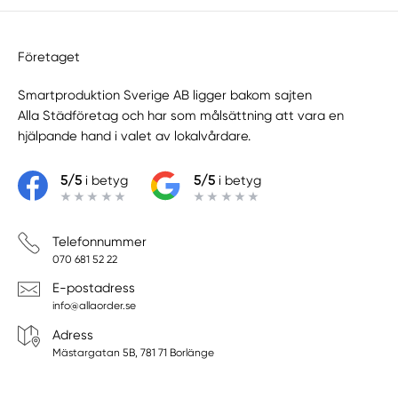
Företaget
Smartproduktion Sverige AB ligger bakom sajten
Alla Städföretag
och har som målsättning att vara en
hjälpande hand i valet av lokalvårdare.
5/5
i betyg
5/5
i betyg
Telefonnummer
070 681 52 22
E-postadress
info@allaorder.se
Adress
Mästargatan 5B, 781 71 Borlänge