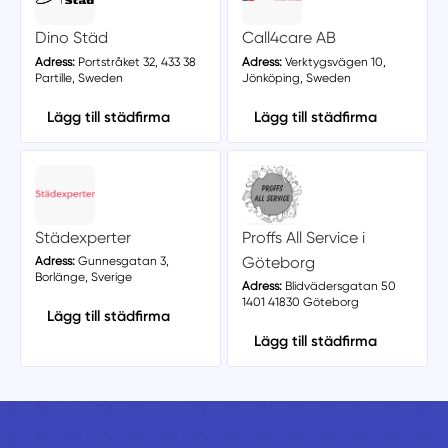
Dino Städ
Call4care AB
Adress:
Portstråket 32, 433 38
Adress:
Verktygsvägen 10,
Partille, Sweden
Jönköping, Sweden
Lägg till städfirma
Lägg till städfirma
Städexperter
Proffs All Service i
Göteborg
Adress:
Gunnesgatan 3,
Borlänge, Sverige
Adress:
Blidvädersgatan 50
1401 41830 Göteborg
Lägg till städfirma
Lägg till städfirma