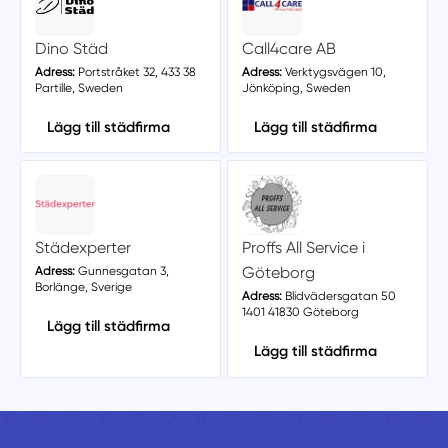
Dino Städ
Call4care AB
Adress:
Portstråket 32, 433 38
Adress:
Verktygsvägen 10,
Partille, Sweden
Jönköping, Sweden
Lägg till städfirma
Lägg till städfirma
Städexperter
Proffs All Service i
Göteborg
Adress:
Gunnesgatan 3,
Borlänge, Sverige
Adress:
Blidvädersgatan 50
1401 41830 Göteborg
Lägg till städfirma
Lägg till städfirma