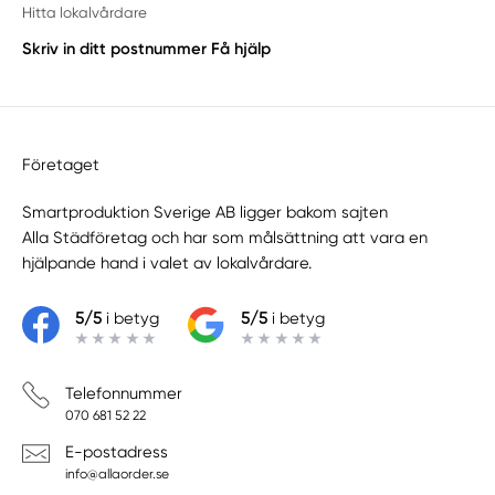
Hitta lokalvårdare
Skriv in ditt postnummer
Få hjälp
Företaget
Smartproduktion Sverige AB ligger bakom sajten
Alla Städföretag
och har som målsättning att vara en
hjälpande hand i valet av lokalvårdare.
5/5
i betyg
5/5
i betyg
Telefonnummer
070 681 52 22
E-postadress
info@allaorder.se