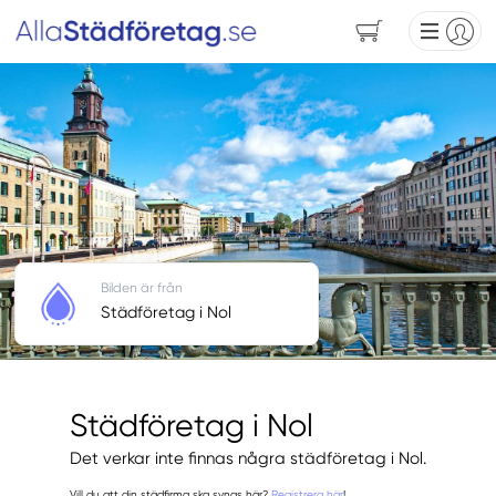
Bilden är från
Städföretag i Nol
Städföretag i Nol
Det verkar inte finnas några städföretag i Nol.
Vill du att din städfirma ska synas här?
Registrera här
!