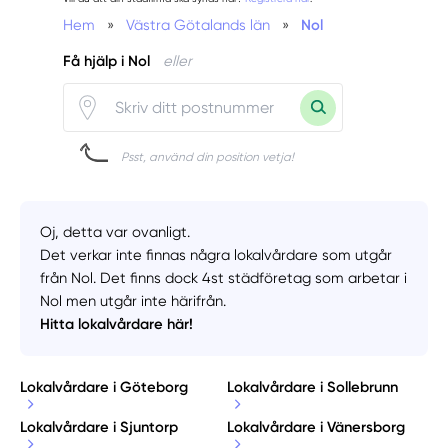
Hem
»
Västra Götalands län
»
Nol
Få hjälp i Nol
eller
Psst, använd din position vetja!
Oj, detta var ovanligt.
Det verkar inte finnas några lokalvårdare som utgår
från Nol. Det finns dock 4st städföretag som arbetar i
Nol men utgår inte härifrån.
Hitta lokalvårdare här!
Lokalvårdare i Göteborg
Lokalvårdare i Sollebrunn
Lokalvårdare i Sjuntorp
Lokalvårdare i Vänersborg