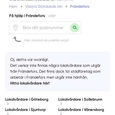
Hem
»
Västra Götalands län
»
Frändefors
Få hjälp i Frändefors
eller
Psst, använd din position vetja!
Oj, detta var ovanligt.
Det verkar inte finnas några lokalvårdare som utgår
från Frändefors. Det finns dock 1st städföretag som
arbetar i Frändefors men utgår inte härifrån.
Hitta lokalvårdare här!
Lokalvårdare i Göteborg
Lokalvårdare i Sollebrunn
Lokalvårdare i Sjuntorp
Lokalvårdare i Vänersborg