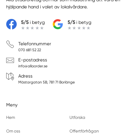
hjälpande hand i valet av lokalvårdare.
5/5
i betyg
5/5
i betyg
Telefonnummer
070 681 52 22
E-postadress
info@allaorder.se
Adress
Mästargatan 5B, 781 71 Borlänge
Meny
Hem
Utforska
Om oss
Offertförfrågan