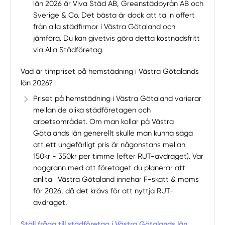
län 2026 är Viva Städ AB, Greenstädbyrån AB och
Sverige & Co. Det bästa är dock att ta in offert
från alla städfirmor i Västra Götaland och
jämföra. Du kan givetvis göra detta kostnadsfritt
via Alla Städföretag.
Vad är timpriset på hemstädning i Västra Götalands
län 2026?
Priset på hemstädning i Västra Götaland varierar
mellan de olika städföretagen och
arbetsområdet. Om man kollar på Västra
Götalands län generellt skulle man kunna säga
att ett ungefärligt pris är någonstans mellan
150kr - 350kr per timme (efter RUT-avdraget). Var
noggrann med att företaget du planerar att
anlita i Västra Götaland innehar F-skatt & moms
för 2026, då det krävs för att nyttja RUT-
avdraget.
Ställ fråga till städföretag i Västra Götalands län