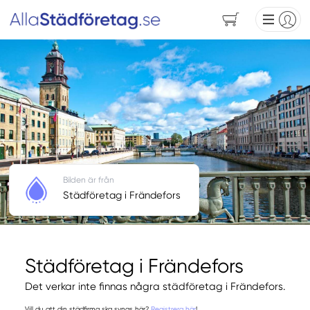
Bilden är från
Städföretag i Frändefors
Städföretag i Frändefors
Det verkar inte finnas några städföretag i Frändefors.
Vill du att din städfirma ska synas här?
Registrera här
!