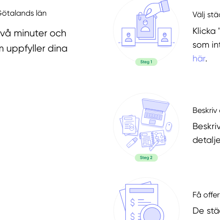
 Götalands län
Välj st
Klicka 
två minuter och
som in
 uppfyller dina
här
.
Beskriv 
Beskri
detalje
Få offer
De stä