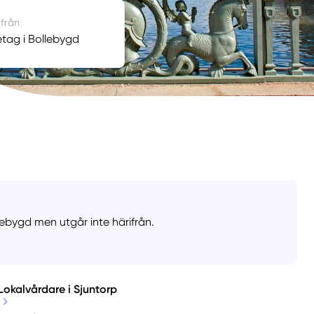
 från
tag i Bollebygd
lebygd men utgår inte härifrån.
Lokalvårdare i Sjuntorp