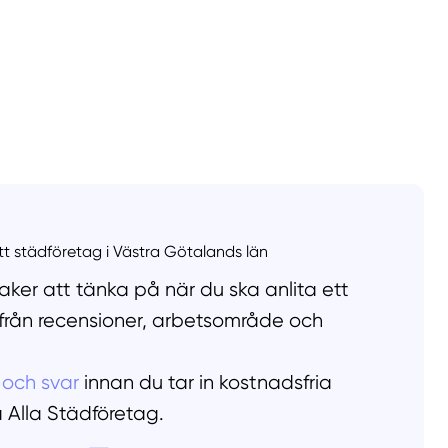
llt
Få hjälp
Välj tillvägagångssätt
ett städföretag i Västra Götalands län
ker att tänka på när du ska anlita ett
 från recensioner, arbetsområde och
 och svar
innan du tar in kostnadsfria
å Alla Städföretag.