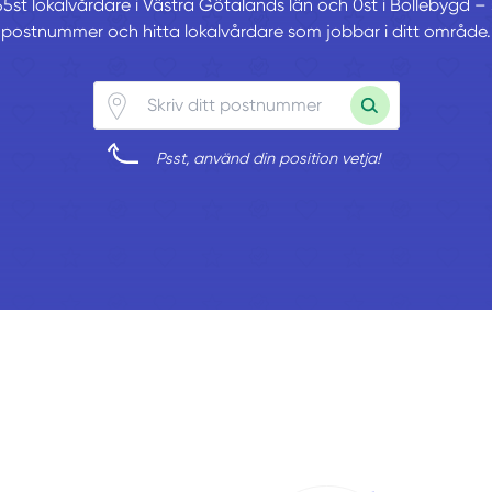
55st lokalvårdare i Västra Götalands län och 0st i Bollebygd – sk
postnummer och hitta lokalvårdare som jobbar i ditt område.
Psst, använd din position vetja!