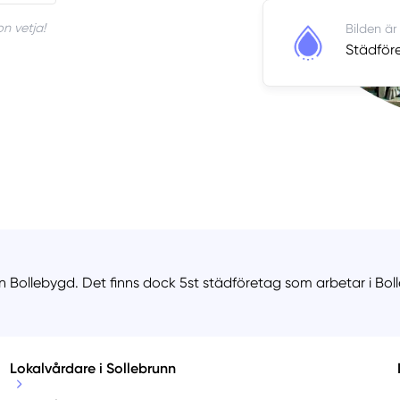
n vetja!
Bilden är
Städföre
n Bollebygd. Det finns dock 5st städföretag som arbetar i Bol
Lokalvårdare i Sollebrunn