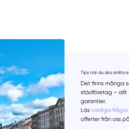
Manue
Tips när du ska anlita 
Det finns många sa
städföretag – allt
garantier.
Läs
vanliga frågor
offerter från oss p