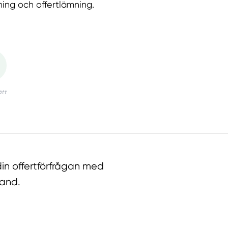
ning och offertlämning.
in offertförfrågan med
land.