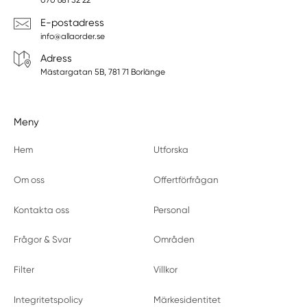
070 681 52 22
E-postadress
info@allaorder.se
Adress
Mästargatan 5B, 781 71 Borlänge
Meny
Hem
Utforska
Om oss
Offertförfrågan
Kontakta oss
Personal
Frågor & Svar
Områden
Filter
Villkor
Integritetspolicy
Märkesidentitet