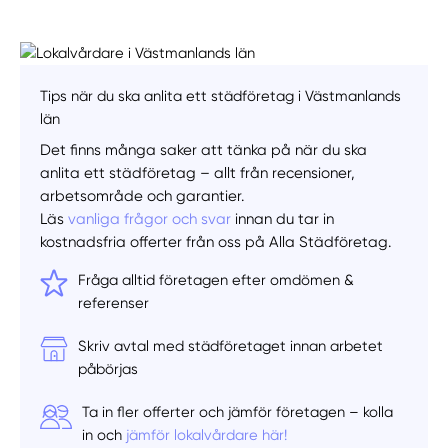
Tips när du ska anlita ett städföretag i Västmanlands
län
Det finns många saker att tänka på när du ska
anlita ett städföretag – allt från recensioner,
arbetsområde och garantier.
Läs
vanliga frågor och svar
innan du tar in
Manuellt
Få hjälp
kostnadsfria offerter från oss på Alla Städföretag.
Fråga alltid företagen efter omdömen &
Välj tillvägagångssätt
referenser
Skriv avtal med städföretaget innan arbetet
påbörjas
Ta in fler offerter och jämför företagen – kolla
in och
jämför lokalvårdare här!