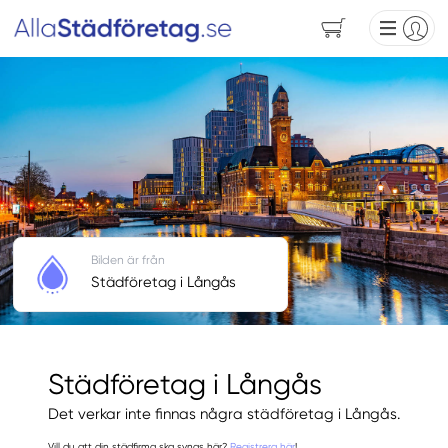
Bilden är från
Städföretag i Långås
Städföretag i Långås
Det verkar inte finnas några städföretag i Långås.
Vill du att din städfirma ska synas här?
Registrera här
!