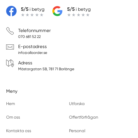
5/5
i betyg
5/5
i betyg
Telefonnummer
070 681 52 22
E-postadress
info@allaorder.se
Adress
Mästargatan 5B, 781 71 Borlänge
Meny
Hem
Utforska
Om oss
Offertförfrågan
Kontakta oss
Personal