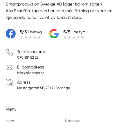
Smartproduktion Sverige AB ligger bakom sajten
Alla Städföretag
och har som målsättning att vara en
hjälpande hand i valet av lokalvårdare.
5/5
i betyg
5/5
i betyg
Telefonnummer
070 681 52 22
E-postadress
info@allaorder.se
Adress
Mästargatan 5B, 781 71 Borlänge
Meny
Hem
Utforska