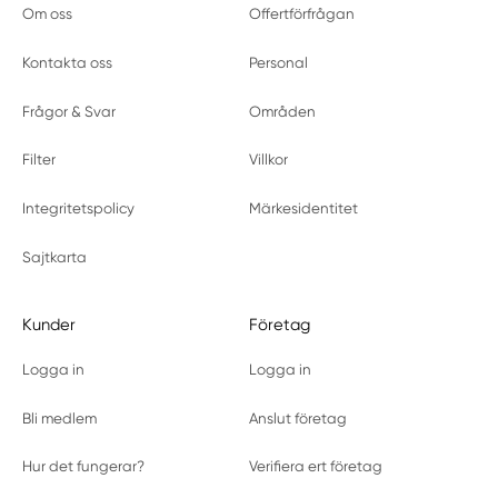
Om oss
Offertförfrågan
Kontakta oss
Personal
Frågor & Svar
Områden
Filter
Villkor
Integritetspolicy
Märkesidentitet
Sajtkarta
Kunder
Företag
Logga in
Logga in
Bli medlem
Anslut företag
Hur det fungerar?
Verifiera ert företag