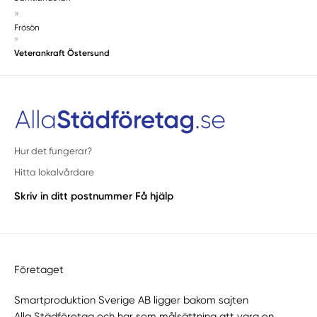
»
Frösön
»
Veterankraft Östersund
Hur det fungerar?
Hitta lokalvårdare
Skriv in ditt postnummer
Få hjälp
Företaget
Smartproduktion Sverige AB ligger bakom sajten
Alla Städföretag
och har som målsättning att vara en