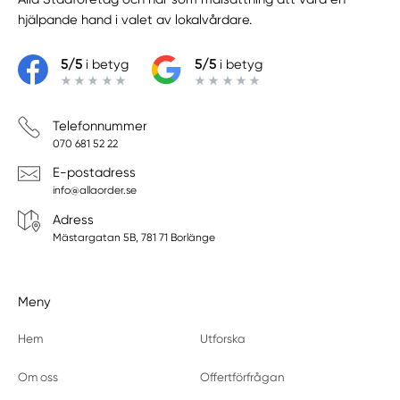
hjälpande hand i valet av lokalvårdare.
5/5
i betyg
5/5
i betyg
Telefonnummer
070 681 52 22
E-postadress
info@allaorder.se
Adress
Mästargatan 5B, 781 71 Borlänge
Meny
Hem
Utforska
Om oss
Offertförfrågan