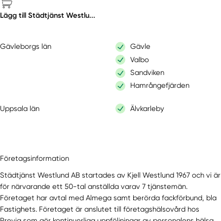
Lägg till Städtjänst Westlu...
Gävleborgs län
Gävle
Valbo
Sandviken
Hamrångefjärden
Uppsala län
Älvkarleby
Företagsinformation
Städtjänst Westlund AB startades av Kjell Westlund 1967 och vi är
för närvarande ett 50-tal anställda varav 7 tjänstemän.
Företaget har avtal med Almega samt berörda fackförbund, bla
Fastighets. Företaget är anslutet till företagshälsovård hos
Previa som gör kontinuerliga uppföljningar av personalens hälsa,