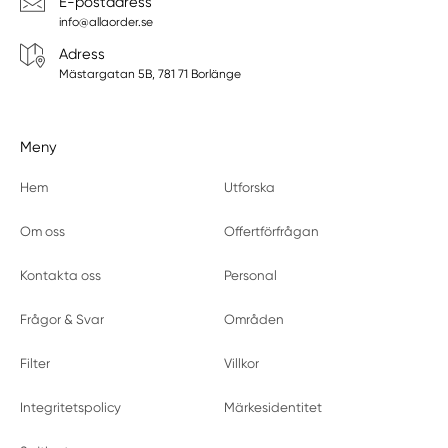
E-postadress
info@allaorder.se
Adress
Mästargatan 5B, 781 71 Borlänge
Meny
Hem
Utforska
Om oss
Offertförfrågan
Kontakta oss
Personal
Frågor & Svar
Områden
Filter
Villkor
Integritetspolicy
Märkesidentitet