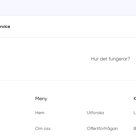
rvice
Hur det fungerar?
Meny
Hem
Utforska
L
Om oss
Offertförfrågan
B