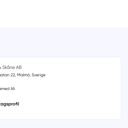
4 Skåne AB
tan 22, Malmö, Sverige
amed Ali
tagsprofil