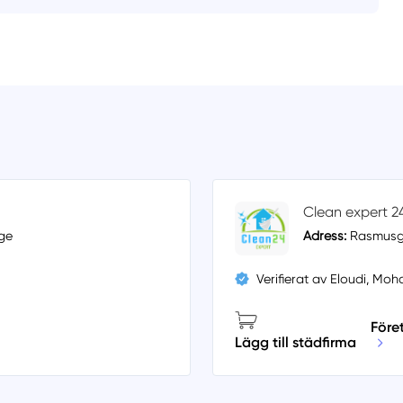
Clean expert 2
ge
Adress:
Rasmusga
Verifierat av Eloudi, Moh
Före
Lägg till städfirma