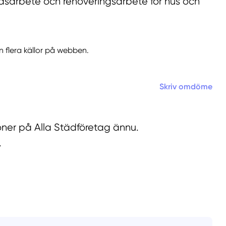
rdsarbete och renoveringsarbete för hus och
n flera källor på webben.
Skriv omdöme
oner på Alla Städföretag ännu.
.