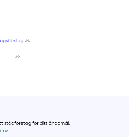
ingsförslag
ätt städföretag för ditt ändamål.
krav