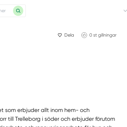
Dela
0
st gillningar
et som erbjuder allt inom hem- och
rr till Trelleborg i söder och erbjuder förutom