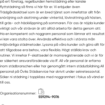
på ert företag, regelbunden hemstädning eller kanske
flyttstädning så finns vi här för er. Vi erbjuder även
Trädgårdsskötsel som är en bred tjänst som innefattar allt från
snöröjning och skottning under vintertid, lövkrattning på hösten,
till gräs- och häckklippning på sommaren. För oss är nöjda kunder
viktigt och vår strävan är att alltid arbeta för detta genom att:
Ha en kompetent och noggrann personal som lämnar ett resultat
vi kan vara stolta över. Använda effektiva och i största mån
miljövänliga städmetoder. Lyssna på våra kunder och göra allt för
att tillgodose era behov, vara flexibla. Högt ställda krav och
rutiner. Vi innehar F-skattsedel är momsregistrerade och vi är för
er säkerhet ansvarsförsäkrade via IF. All vår personal är erfarna
inom städbranschen eller har genomgått intern städutbildning All
personal på Öviks Städservice har skrivit under sekretessavtal.
Söker ni städning i toppklass med noggrannhet i fokus så vänd er
till oss.
Organisationsnummer:
559294-9076