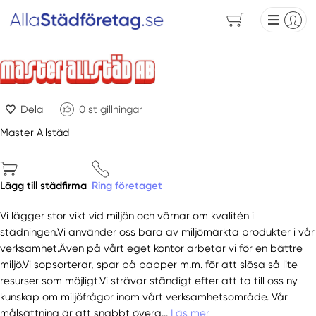
Dela
0
st gillningar
Master Allstäd
Lägg till städfirma
Ring företaget
Vi lägger stor vikt vid miljön och värnar om kvalitén i
städningen.Vi använder oss bara av miljömärkta produkter i vår
verksamhet.Även på vårt eget kontor arbetar vi för en bättre
miljö.Vi sopsorterar, spar på papper m.m. för att slösa så lite
resurser som möjligt.Vi strävar ständigt efter att ta till oss ny
kunskap om miljöfrågor inom vårt verksamhetsområde. Vår
målsättning är att snabbt överg...
Läs mer