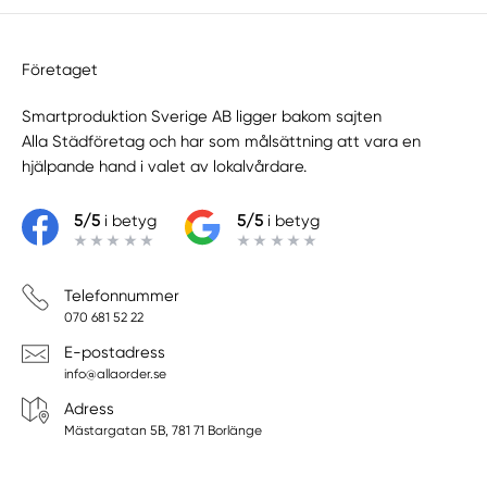
Företaget
Smartproduktion Sverige AB ligger bakom sajten
Alla Städföretag
och har som målsättning att vara en
hjälpande hand i valet av lokalvårdare.
5/5
i betyg
5/5
i betyg
Telefonnummer
070 681 52 22
E-postadress
info@allaorder.se
Adress
Mästargatan 5B, 781 71 Borlänge