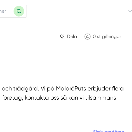
Dela
0
st gillningar
 och trädgård. Vi på MälaröPuts erbjuder flera
h företag, kontakta oss så kan vi tilsammans
Skriv omdöme