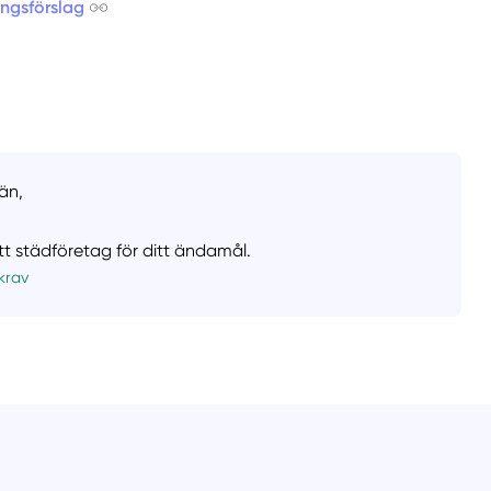
ingsförslag
än,
ätt städföretag för ditt ändamål.
krav