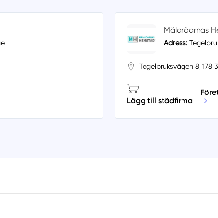
Mälaröarnas H
ge
Adress:
Tegelbruk
Tegelbruksvägen 8, 178 
Före
Lägg till städfirma