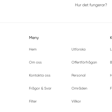
Hur det fungerar?
Meny
Hem
Utforska
L
Om oss
Offertförfrågan
B
Kontakta oss
Personal
H
Frågor & Svar
Områden
F
Filter
Villkor