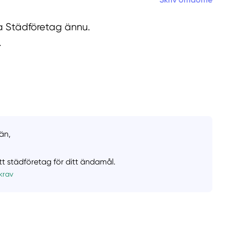
la Städföretag ännu.
.
än,
ätt städföretag för ditt ändamål.
krav