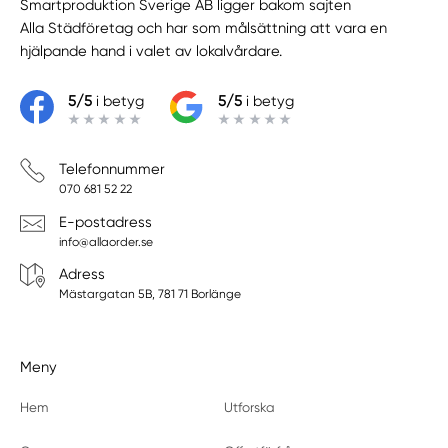
Smartproduktion Sverige AB ligger bakom sajten
Alla Städföretag
och har som målsättning att vara en
hjälpande hand i valet av lokalvårdare.
5/5
i betyg
5/5
i betyg
Telefonnummer
070 681 52 22
E-postadress
info@allaorder.se
Adress
Mästargatan 5B, 781 71 Borlänge
Meny
Hem
Utforska