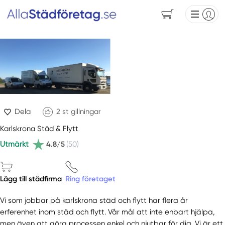
Dela
2
st gillningar
Karlskrona Städ & Flytt
Utmärkt
4.8/5
(50)
Lägg till städfirma
Ring företaget
Vi som jobbar på karlskrona städ och flytt har flera år
erferenhet inom städ och flytt. Vår mål att inte enbart hjälpa,
men även att göra processen enkel och njutbar för dig. Vi är ett