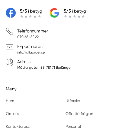
5/5
i betyg
5/5
i betyg
Telefonnummer
070 681 52 22
E-postadress
info@allaorder.se
Adress
Mästargatan 5B, 781 71 Borlänge
Meny
Hem
Utforska
Om oss
Offertförfrågan
Kontakta oss
Personal