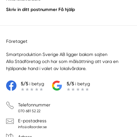
Skriv in ditt postnummer
Få hjälp
Företaget
Smartproduktion Sverige AB ligger bakom sajten
Alla Städföretag
och har som målsättning att vara en
hjälpande hand i valet av lokalvårdare.
5/5
i betyg
5/5
i betyg
Telefonnummer
070 681 52 22
E-postadress
info@allaorder.se
Adress