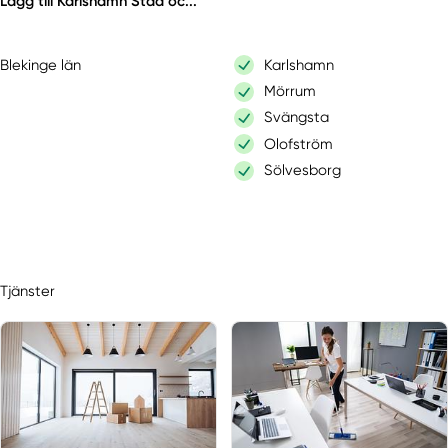
Lägg till Karlshamn Städ oc...
Blekinge län
Karlshamn
Mörrum
Svängsta
Olofström
Sölvesborg
Tjänster