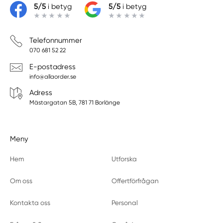
5/5
i betyg
5/5
i betyg
Telefonnummer
070 681 52 22
E-postadress
info@allaorder.se
Adress
Mästargatan 5B, 781 71 Borlänge
Meny
Hem
Utforska
Om oss
Offertförfrågan
Kontakta oss
Personal