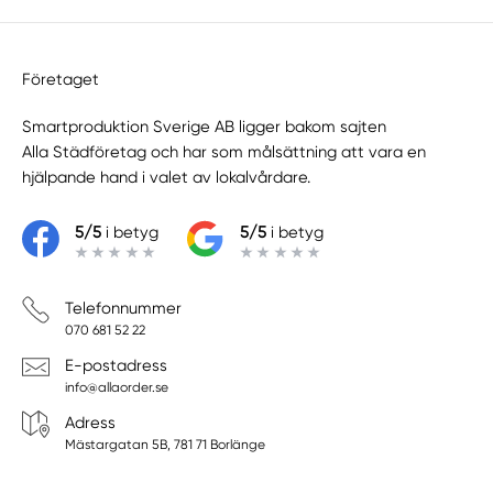
Företaget
Smartproduktion Sverige AB ligger bakom sajten
Alla Städföretag
och har som målsättning att vara en
hjälpande hand i valet av lokalvårdare.
5/5
i betyg
5/5
i betyg
Telefonnummer
070 681 52 22
E-postadress
info@allaorder.se
Adress
Mästargatan 5B, 781 71 Borlänge