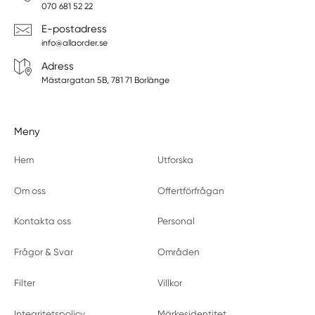
070 681 52 22
E-postadress
info@allaorder.se
Adress
Mästargatan 5B, 781 71 Borlänge
Meny
Hem
Utforska
Om oss
Offertförfrågan
Kontakta oss
Personal
Frågor & Svar
Områden
Filter
Villkor
Integritetspolicy
Märkesidentitet