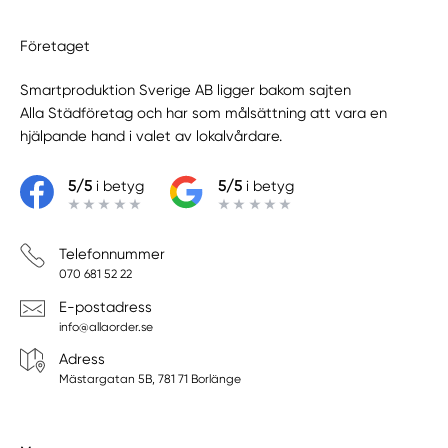
Företaget
Smartproduktion Sverige AB ligger bakom sajten
Alla Städföretag
och har som målsättning att vara en
hjälpande hand i valet av lokalvårdare.
5/5
i betyg
5/5
i betyg
Telefonnummer
070 681 52 22
E-postadress
info@allaorder.se
Adress
Mästargatan 5B, 781 71 Borlänge