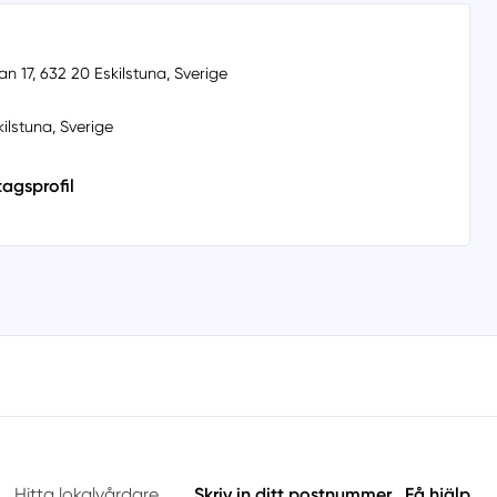
n 17, 632 20 Eskilstuna, Sverige
ilstuna, Sverige
tagsprofil
Hitta lokalvårdare
Skriv in ditt postnummer
Få hjälp