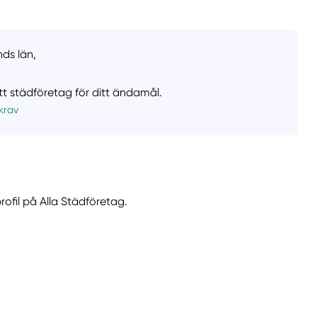
nds län,
ätt städföretag för ditt ändamål.
krav
rofil på Alla Städföretag.