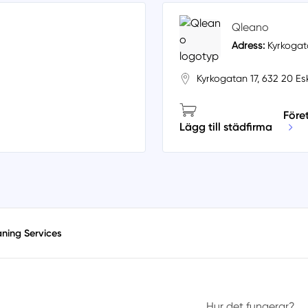
Qleano
Adress:
Kyrkogata
Kyrkogatan 17, 632 20 Esk
Före
Lägg till städfirma
ning Services
Hur det fungerar?