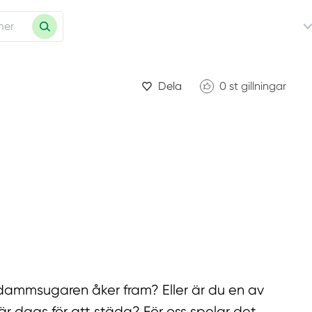
Dela
0
st gillningar
t dammsugaren åker fram? Eller är du en av
är dags för att städa? För oss spelar det