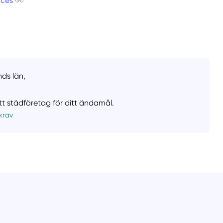
ices
nds län,
ätt städföretag för ditt ändamål.
krav