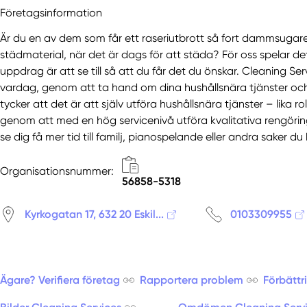
Företagsinformation
Är du en av dem som får ett raseriutbrott så fort dammsugaren
städmaterial, när det är dags för att städa? För oss spelar det 
uppdrag är att se till så att du får det du önskar. Cleaning Ser
vardag, genom att ta hand om dina hushållsnära tjänster oc
tycker att det är att själv utföra hushållsnära tjänster – lika r
genom att med en hög servicenivå utföra kvalitativa rengörings-
se dig få mer tid till familj, pianospelande eller andra saker du 
Organisationsnummer:
56858-5318
Kyrkogatan 17, 632 20 Eskil...
0103309955
Ägare? Verifiera företag
Rapportera problem
Förbättr