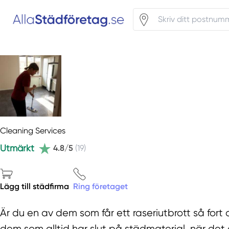
Cleaning Services
Utmärkt
4.8/5
(19)
Lägg till städfirma
Ring företaget
Är du en av dem som får ett raseriutbrott så for
dem som alltid har slut på städmaterial, när det 