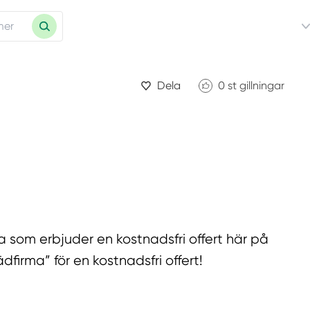
Dela
0
st gillningar
a som erbjuder en kostnadsfri offert här på
dfirma” för en kostnadsfri offert!