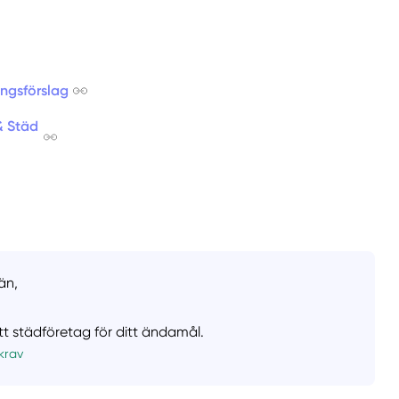
ingsförslag
& Städ
än,
ätt städföretag för ditt ändamål.
krav