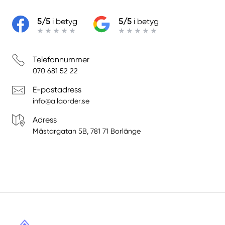
5/5
i betyg
5/5
i betyg
Telefonnummer
070 681 52 22
E-postadress
info@allaorder.se
Adress
Mästargatan 5B, 781 71 Borlänge