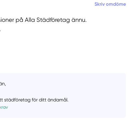
Skriv omdöme
sioner på Alla Städföretag ännu.
.
än,
ätt städföretag för ditt ändamål.
krav