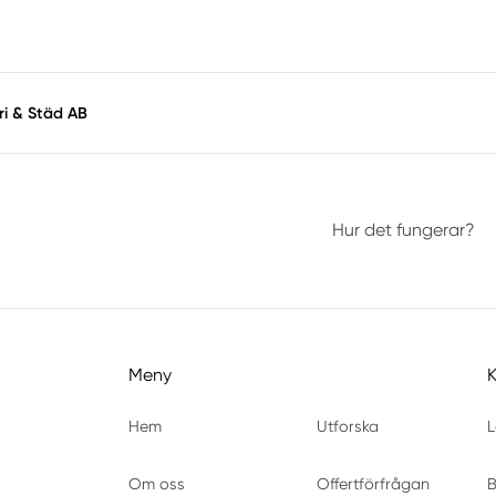
ri & Städ AB
Hur det fungerar?
Meny
Hem
Utforska
L
Om oss
Offertförfrågan
B