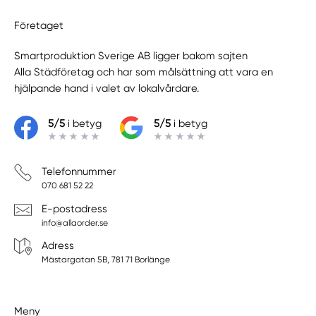
Företaget
Smartproduktion Sverige AB ligger bakom sajten
Alla Städföretag
och har som målsättning att vara en
hjälpande hand i valet av lokalvårdare.
5/5
i betyg
5/5
i betyg
Telefonnummer
070 681 52 22
E-postadress
info@allaorder.se
Adress
Mästargatan 5B, 781 71 Borlänge
Meny